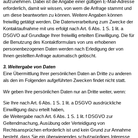
aufzunehmen. Dabei ist die Angabe einer gültigen E-Mail-Adresse
erforderlich, damit wir wissen, von wem die Anfrage stammt und
um diese beantworten zu können. Weitere Angaben können
freiwillig getätigt werden. Die Datenverarbeitung zum Zwecke der
Kontaktaufnahme mit uns erfolgt nach Art. 6 Abs. 1 S. 1 lit. a
DSGVO auf Grundlage Ihrer freiwillig erteilten Einwilligung. Die für
die Benutzung des Kontaktformulars von uns erhobenen
personenbezogenen Daten werden nach Erledigung der von
Ihnen gestellten Anfrage automatisch gelöscht.
3. Weitergabe von Daten
Eine Übermittlung Ihrer persönlichen Daten an Dritte zu anderen
als den im Folgenden aufgeführten Zwecken findet nicht statt.
Wir geben Ihre persönlichen Daten nur an Dritte weiter, wenn:
Sie Ihre nach Art. 6 Abs. 1 S. 1 lit. a DSGVO ausdrückliche
Einwilligung dazu erteilt haben,
die Weitergabe nach Art. 6 Abs. 1 S. 1 lit. f DSGVO zur
Geltendmachung, Ausübung oder Verteidigung von
Rechtsansprüchen erforderlich ist und kein Grund zur Annahme
besteht, dass Sie ein überwiegendes schutzwürdiges Interesse